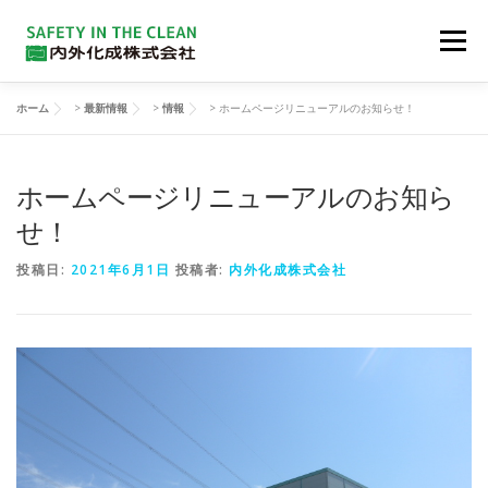
コンテンツへスキップ
メニュー
ホーム
>
最新情報
>
情報
>
ホームページリニューアルのお知らせ！
会社概要
企業理念
製品群
品質
ホームページリニューアルのお知ら
ダウンロード
リクルート
お問い合わせ
せ！
投稿日:
2021年6月1日
投稿者:
内外化成株式会社