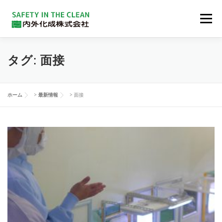
コンテンツへスキップ
メニュー
会社概要
企業理念
製品群
品質
タグ:
面接
ダウンロード
リクルート
お問い合わせ
ホーム
>
最新情報
>
面接