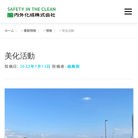
コンテンツへスキップ
メニュー
ホーム
>
最新情報
>
情報
>
美化活動
会社概要
企業理念
製品群
品質
美化活動
ダウンロード
リクルート
お問い合わせ
投稿日:
2023年7月12日
投稿者:
総務部