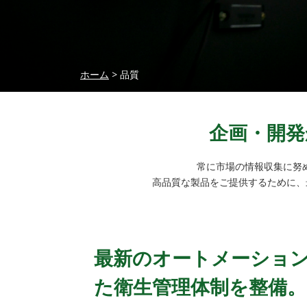
ホーム
>
品質
企画・開発
常に市場の情報収集に努
高品質な製品をご提供するために、
最新のオートメーショ
た衛生管理体制を整備。